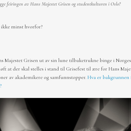
gge feiringen av Hans Majestet Grisen og studentkulturen i Oslo?
 ikke minst hvorfor?
ans Majestet Grisen ut av sin lune tilbaketrukne binge i Nor
ft at der skal stelles i stand til Grisefest til ære for Hans Ma
sjoner av akademikere og samfunnstopper.
Hva er bakgrunnen 
?