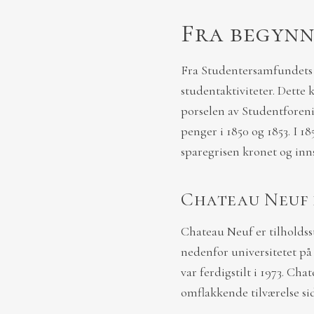
Fra begynn
Fra Studentersamfundets b
studentaktiviteter. Dette
porselen av Studentforen
penger i 1850 og 1853. I 1
sparegrisen kronet og inn
Chateau Neuf i
Chateau Neuf er tilholds
nedenfor universitetet på
var ferdigstilt i 1973. Ch
omflakkende tilværelse si