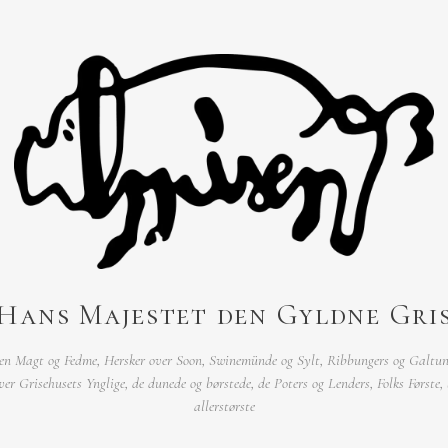
Hans Majestet den Gyldne Gri
gen Magt og Fedme, Hersker over Soon, Swinemünde og Sylt, Ribbungers og Galtun
ver Grisehusets Ynglige, de dunede og børstede, de Poters og Lenders, Folks Første,
allerstørste