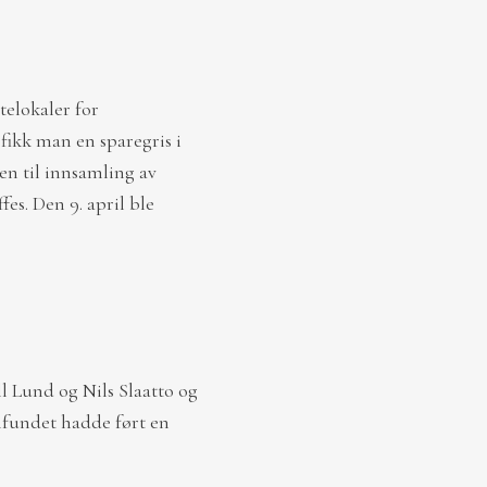
elokaler for
fikk man en sparegris i
n til innsamling av
es. Den 9. april ble
l Lund og Nils Slaatto og
amfundet hadde ført en