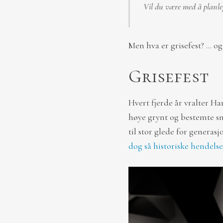
Vil du være med å planle
Men hva er grisefest? … og
Grisefest
Hvert fjerde år vralter H
høye grynt og bestemte snø
til stor glede for genera
dog så historiske hendelse