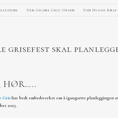
sefestene
Den Gyldne Gris' Orden
Den Hviide Knap
re grisefest skal planlegg
 HØR…..
e Gris
har bedt embedsverket om å igangsette planleggingen a
ober 2025.