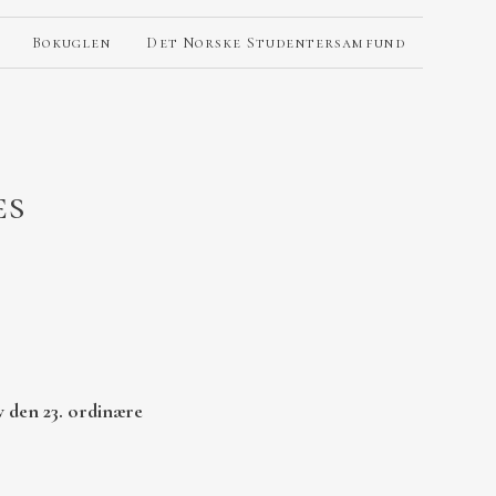
Bokuglen
Det Norske Studentersamfund
es
v den 23. ordinære