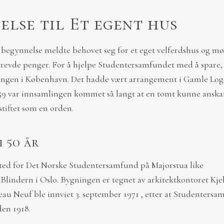
else til Et egent hus
egynnelse meldte behovet seg for et eget velferdshus og møt
 krevde penger. For å hjelpe Studentersamfundet med å spare, 
ingen i København. Det hadde vært arrangement i Gamle Loge
859 var innsamlingen kommet så langt at en tomt kunne anskaff
stiftet som en orden.
 50 år
sted for Det Norske Studentersamfund på Majorstua like
 Blindern i Oslo. Bygningen er tegnet av arkitektkontoret Kjel
ateau Neuf ble innviet 3. september 1971 , etter at Studenters
den 1918.