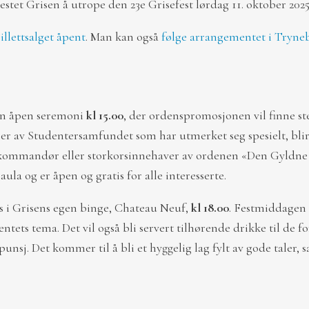
tet Grisen å utrope den 23e Grisefest lørdag 11. oktober 2025
illettsalget åpent
. Man kan også
følge arrangementet i Tryne
t en åpen seremoni
kl 15.00
, der ordenspromosjonen vil finne st
 av Studentersamfundet som har utmerket seg spesielt, blir
r, kommandør eller storkorsinnehaver av ordenen «Den Gyldne
 aula og er åpen og gratis for alle interesserte.
s i Grisens egen binge, Chateau Neuf,
kl 18.00
. Festmiddagen b
ntets tema. Det vil også bli servert tilhørende drikke til de fo
unsj. Det kommer til å bli et hyggelig lag fylt av gode taler, 