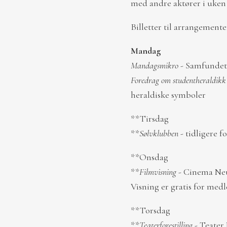
med andre aktører i uken s
Billetter til arrangemente
Mandag
Mandagsmikro
- Samfundet v
Foredrag om studentheraldikk
heraldiske symboler
**Tirsdag
**
Sølvklubben
- tidligere f
**Onsdag
**
Filmvisning
- Cinema Neuf
Visning er gratis for m
**Torsdag
**
Teaterforestilling
- Teater 