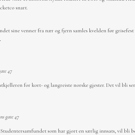
cketco snart.
det sine venner fra nær og fjern samles kvelden før grisefest
.
gate 47
jelleren for kort- og langreiste norske gjester. Det vil bli ser
ans gate 47
udentersamfundet som har gjort en særlig innsats, vil bli b