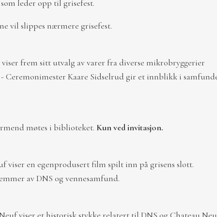
om leder opp til grisefest.
ne vil slippes nærmere grisefest.
iser frem sitt utvalg av varer fra diverse mikrobryggerier
- Ceremonimester Kaare Sidselrud gir et innblikk i samfunde
ormend møtes i biblioteket.
Kun ved invitasjon.
 viser en egenprodusert film spilt inn på grisens slott.
edlemmer av DNS og vennesamfund.
Neuf viser et historisk stykke relatert til DNS og Chateau Neu