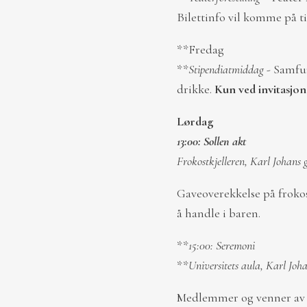
Bilettinfo vil komme på ti
**Fredag
**
Stipendiatmiddag
- Samfun
drikke.
Kun ved invitasjon
Lørdag
13:00: Sollen akt
Frokostkjelleren, Karl Johans 
Gaveoverekkelse på frokostk
å handle i baren.
**
15:00: Seremoni
**
Universitets aula, Karl Joh
Medlemmer og venner av St