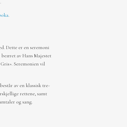
.
boka
.
ed. Dette er en seremoni
 beæret av Hans Majestet
 Gris». Seremonien vil
estår av en klassisk tre-
rskjellige rettene, samt
samtaler og sang.