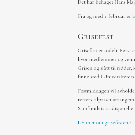
Det har behaget Hans Majes
Fra og med 1. februar er
b
Grisefest
Grisefest er todelt. Førs
hvor medlemmer og venner
Grisen og slått til ridde
finne sted i Universitetets
Festmiddagen vil avholde
retters tilpasset arrangeme
Samfundets tradisjonelle p
Les mer om grisefestene