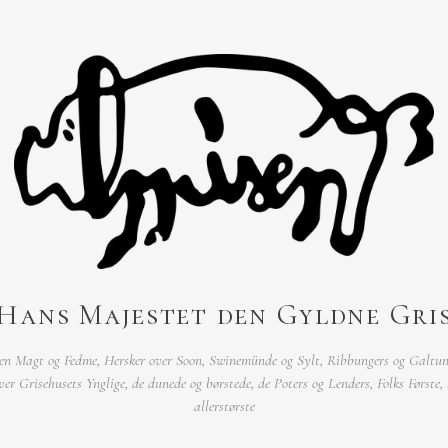
Hans Majestet den Gyldne Gri
gen Magt og Fedme, Hersker over Soon, Swinemünde og Sylt, Ribbungers og Galtun
ver Grisehusets Ynglige, de dunede og børstede, de Poters og Lenders, Folks Første,
allerstørste