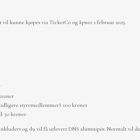
t vil kunne kjøpes via TicketCo og åpner 1.februar 2025.
*
kroner
l tidligere styremedlemmer): 100 kroner
: 50 kroner
ludert og du vil få utlevert DNS alumnipin. Normalt vil det